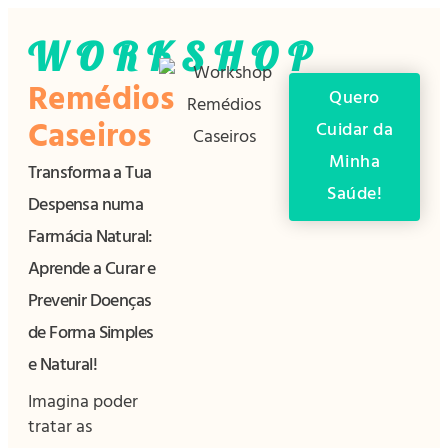
WORKSHOP
Remédios
Quero
Caseiros
Cuidar da
Minha
Transforma a Tua
Saúde!
Despensa numa
Farmácia Natural:
Aprende a Curar e
Prevenir Doenças
de Forma Simples
e Natural!
Imagina poder
tratar as