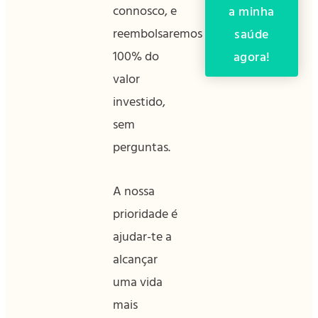
connosco, e
a minha
reembolsaremos
saúde
100% do
agora!
valor
investido,
sem
perguntas.
A nossa
prioridade é
ajudar-te a
alcançar
uma vida
mais